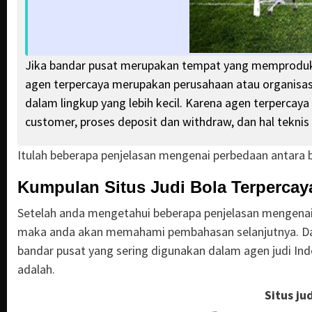
Jika bandar pusat merupakan tempat yang memproduks
agen terpercaya merupakan perusahaan atau organisa
dalam lingkup yang lebih kecil. Karena agen terpercay
customer, proses deposit dan withdraw, dan hal teknis
Itulah beberapa penjelasan mengenai perbedaan antara b
Kumpulan Situs Judi Bola Terpercay
Setelah anda mengetahui beberapa penjelasan mengenai 
maka anda akan memahami pembahasan selanjutnya. Dan 
bandar pusat yang sering digunakan dalam agen judi Indo
adalah.
Situs ju