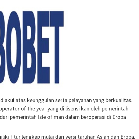
 diakui atas keunggulan serta pelayanan yang berkualitas.
rator of the year yang di lisensi kan oleh pemerintah
i dari pemerintah Isle of man dalam beroperasi di Eropa
i fitur lengkap mulai dari versi taruhan Asian dan Eropa.