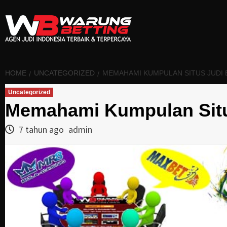
Skip
to
content
HOME
UNCATEGORIZED
MEMAHAMI KUMPULAN SITUS JUDI 
Uncategorized
Memahami Kumpulan Situ
7 tahun ago
admin