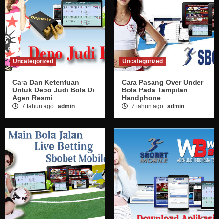
Uncategorized
Uncategorized
Cara Dan Ketentuan
Cara Pasang Over Under
Untuk Depo Judi Bola Di
Bola Pada Tampilan
Agen Resmi
Handphone
7 tahun ago
admin
7 tahun ago
admin