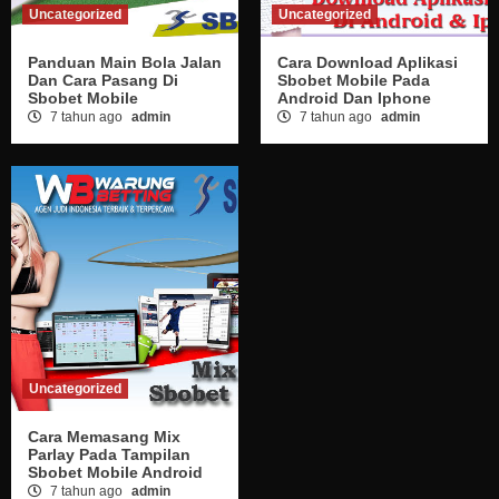
Uncategorized
Uncategorized
Panduan Main Bola Jalan
Cara Download Aplikasi
Dan Cara Pasang Di
Sbobet Mobile Pada
Sbobet Mobile
Android Dan Iphone
7 tahun ago
admin
7 tahun ago
admin
Uncategorized
Cara Memasang Mix
Parlay Pada Tampilan
Sbobet Mobile Android
7 tahun ago
admin