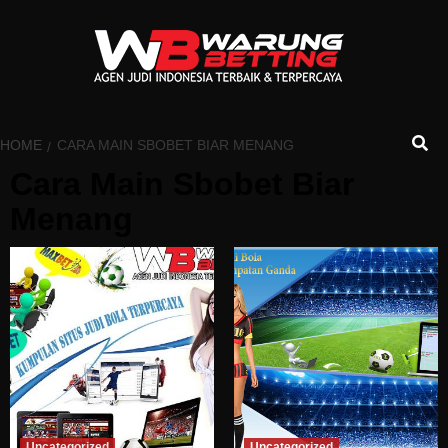
Skip
to
content
HOME
CARA MAIN SBOBET BIAR MENANG
Cara Main Sbobet Biar
Menang
Uncategorized
Uncategorized