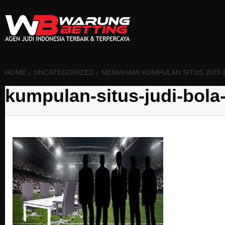
Skip
to
content
HOME
UNCATEGORIZED
MEMAHAMI KUMPULAN SITUS JUDI 
kumpulan-situs-judi-bola