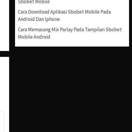
Sbobet Mobile
Cara Download Aplikasi Sbobet Mobile Pada
Android Dan Iphone
Cara Memasang Mix Parlay Pada Tampilan Sbobet
Mobile Android