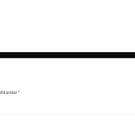
 ditandai
*