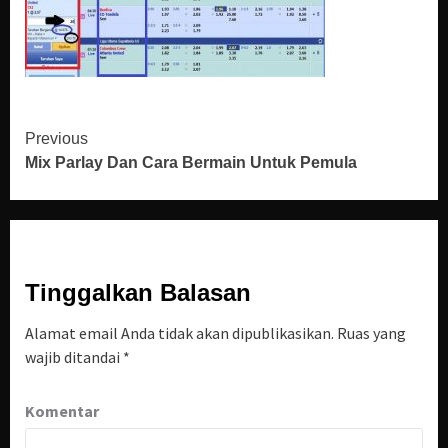
Continue
Previous
Mix Parlay Dan Cara Bermain Untuk Pemula
Reading
Tinggalkan Balasan
Alamat email Anda tidak akan dipublikasikan.
Ruas yang
wajib ditandai
*
Komentar