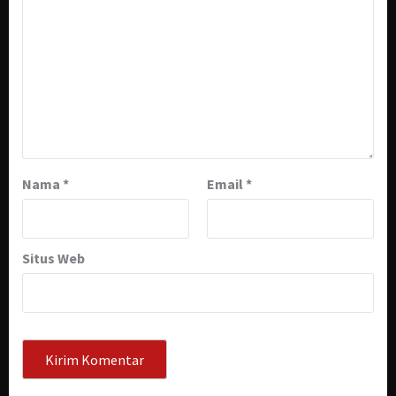
Nama
*
Email
*
Situs Web