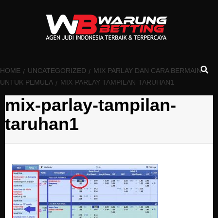
Skip
to
content
HOME
UNCATEGORIZED
MIX PARLAY DAN CARA BERMAIN
UNTUK PEMULA
MIX-PARLAY-TAMPILAN-TARUHAN1
mix-parlay-tampilan-
taruhan1