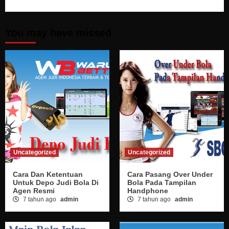
You may have missed
Uncategorized
Uncategorized
Cara Dan Ketentuan
Cara Pasang Over Under
Untuk Depo Judi Bola Di
Bola Pada Tampilan
Agen Resmi
Handphone
7 tahun ago
admin
7 tahun ago
admin