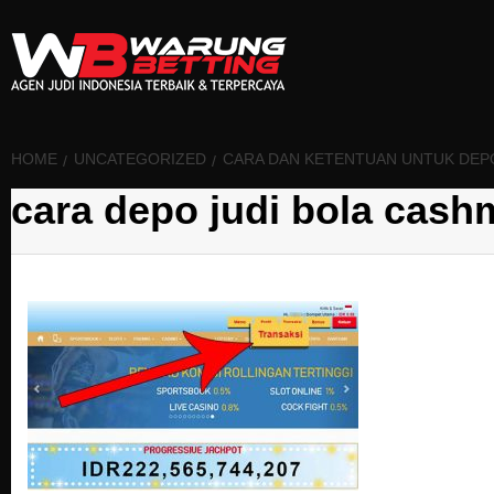
Skip
to
content
HOME
UNCATEGORIZED
CARA DAN KETENTUAN UNTUK DEPO
cara depo judi bola cash