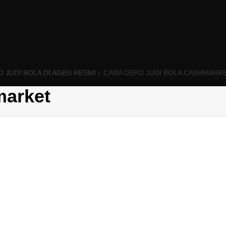
 JUDI BOLA DI AGEN RESMI
CARA DEPO JUDI BOLA CASHMARK
market