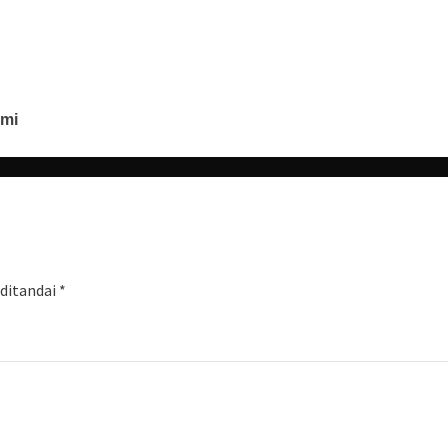
smi
 ditandai
*