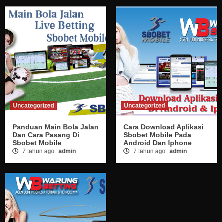
Uncategorized
Uncategorized
Panduan Main Bola Jalan
Cara Download Aplikasi
Dan Cara Pasang Di
Sbobet Mobile Pada
Sbobet Mobile
Android Dan Iphone
7 tahun ago
admin
7 tahun ago
admin