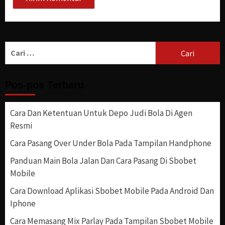
Cari
untuk:
Pos-pos Terbaru
Cara Dan Ketentuan Untuk Depo Judi Bola Di Agen
Resmi
Cara Pasang Over Under Bola Pada Tampilan Handphone
Panduan Main Bola Jalan Dan Cara Pasang Di Sbobet
Mobile
Cara Download Aplikasi Sbobet Mobile Pada Android Dan
Iphone
Cara Memasang Mix Parlay Pada Tampilan Sbobet Mobile