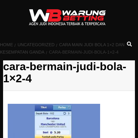
Skip
to
content
HOME
UNCATEGORIZED
CARA MAIN JUDI BOLA 1×2 DAN
KESEMPATAN GANDA
CARA-BERMAIN-JUDI-BOLA-1×2-4
cara-bermain-judi-bola-
1×2-4