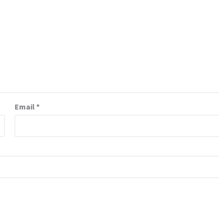
Email
*