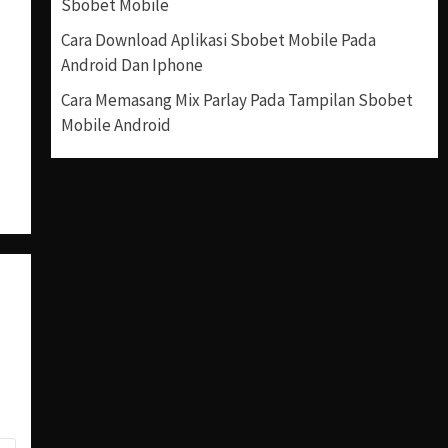
Sbobet Mobile
Cara Download Aplikasi Sbobet Mobile Pada
Android Dan Iphone
Cara Memasang Mix Parlay Pada Tampilan Sbobet
Mobile Android