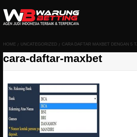
Skip
to
content
HOME
UNCATEGORIZED
CARA DAFTAR MAXBET DENGAN 5 T
cara-daftar-maxbet