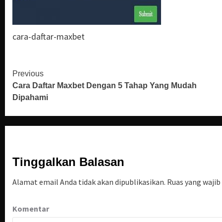
cara-daftar-maxbet
Continue
Previous
Cara Daftar Maxbet Dengan 5 Tahap Yang Mudah
Reading
Dipahami
Tinggalkan Balasan
Alamat email Anda tidak akan dipublikasikan.
Ruas yang wajib
Komentar