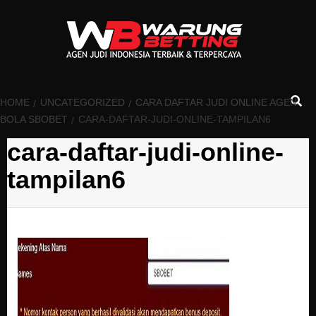
Skip
to
content
HOME
UNCATEGORIZED
CARA DAFTAR JUDI ONLINE AGEN
BOLA SBOBET
CARA-DAFTAR-JUDI-ONLINE-TAMPILAN6
cara-daftar-judi-online-
tampilan6