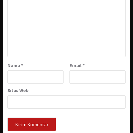
Nama
*
Email
*
Situs Web