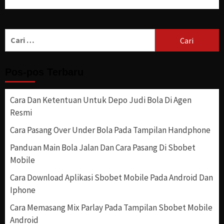
Cari
untuk:
Pos-pos Terbaru
Cara Dan Ketentuan Untuk Depo Judi Bola Di Agen
Resmi
Cara Pasang Over Under Bola Pada Tampilan Handphone
Panduan Main Bola Jalan Dan Cara Pasang Di Sbobet
Mobile
Cara Download Aplikasi Sbobet Mobile Pada Android Dan
Iphone
Cara Memasang Mix Parlay Pada Tampilan Sbobet Mobile
Android