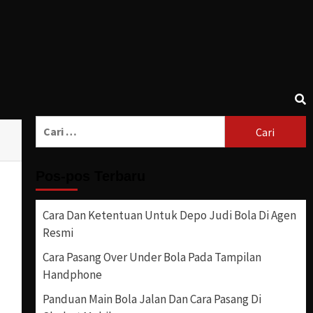
Cari
untuk:
Pos-pos Terbaru
Cara Dan Ketentuan Untuk Depo Judi Bola Di Agen
Resmi
Cara Pasang Over Under Bola Pada Tampilan
Handphone
Panduan Main Bola Jalan Dan Cara Pasang Di