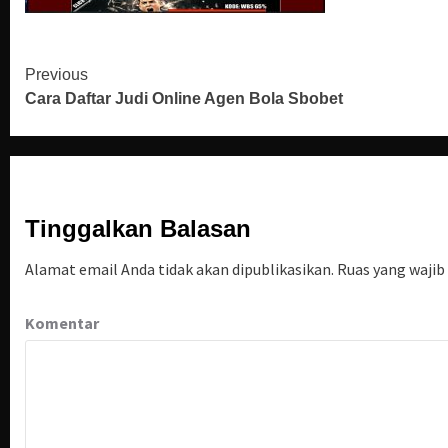
Continue
Previous
Cara Daftar Judi Online Agen Bola Sbobet
Reading
Tinggalkan Balasan
Alamat email Anda tidak akan dipublikasikan.
Ruas yang wajib
Komentar