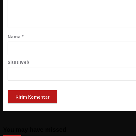
Nama
*
Situs Web
You may have missed