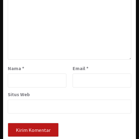
Nama
*
Email
*
Situs Web