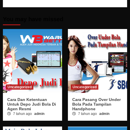
You may have missed
Uncategorized
Uncategorized
Cara Dan Ketentuan
Cara Pasang Over Under
Untuk Depo Judi Bola Di
Bola Pada Tampilan
Agen Resmi
Handphone
7 tahun ago
admin
7 tahun ago
admin