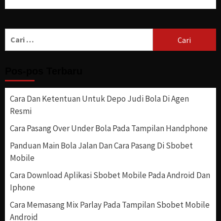
Cari
untuk:
Pos-pos Terbaru
Cara Dan Ketentuan Untuk Depo Judi Bola Di Agen
Resmi
Cara Pasang Over Under Bola Pada Tampilan Handphone
Panduan Main Bola Jalan Dan Cara Pasang Di Sbobet
Mobile
Cara Download Aplikasi Sbobet Mobile Pada Android Dan
Iphone
Cara Memasang Mix Parlay Pada Tampilan Sbobet Mobile
Android