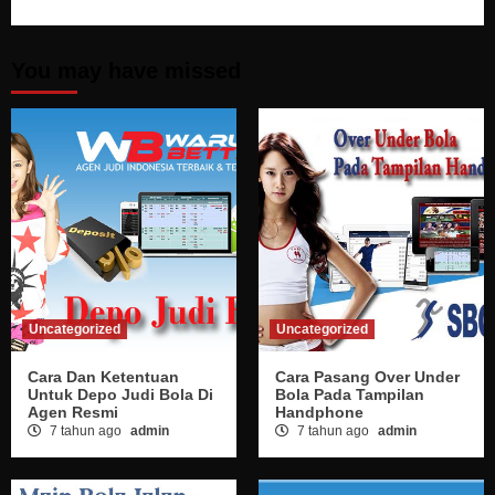
You may have missed
Uncategorized
Uncategorized
Cara Dan Ketentuan
Cara Pasang Over Under
Untuk Depo Judi Bola Di
Bola Pada Tampilan
Agen Resmi
Handphone
7 tahun ago
admin
7 tahun ago
admin