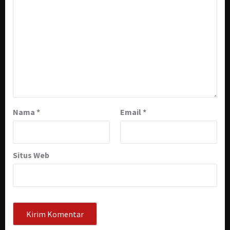
Nama
*
Email
*
Situs Web