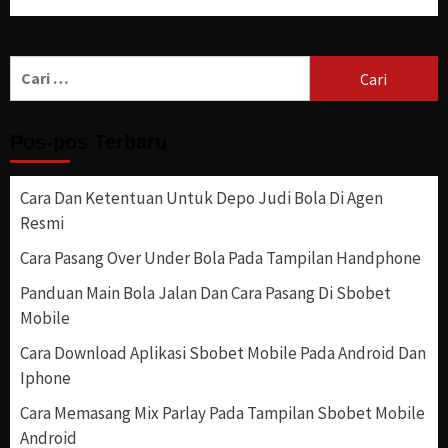
Cari
untuk:
Pos-pos Terbaru
Cara Dan Ketentuan Untuk Depo Judi Bola Di Agen
Resmi
Cara Pasang Over Under Bola Pada Tampilan Handphone
Panduan Main Bola Jalan Dan Cara Pasang Di Sbobet
Mobile
Cara Download Aplikasi Sbobet Mobile Pada Android Dan
Iphone
Cara Memasang Mix Parlay Pada Tampilan Sbobet Mobile
Android