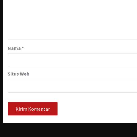
Nama
*
Situs Web