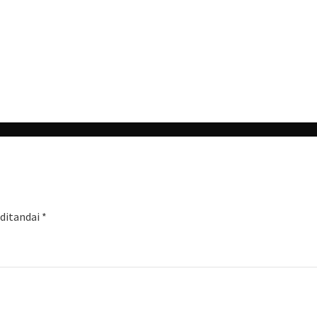
 ditandai
*