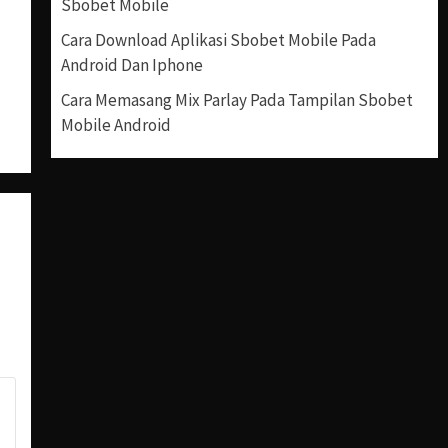
Sbobet Mobile
Cara Download Aplikasi Sbobet Mobile Pada
Android Dan Iphone
Cara Memasang Mix Parlay Pada Tampilan Sbobet
Mobile Android