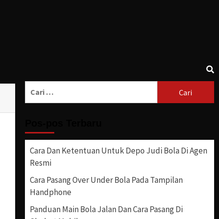
Cari
untuk:
Pos-pos Terbaru
Cara Dan Ketentuan Untuk Depo Judi Bola Di Agen
Resmi
Cara Pasang Over Under Bola Pada Tampilan
Handphone
Panduan Main Bola Jalan Dan Cara Pasang Di