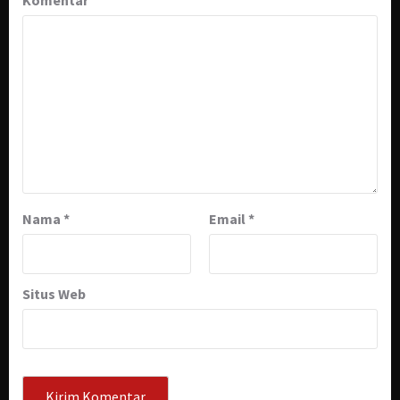
Komentar
Nama
*
Email
*
Situs Web