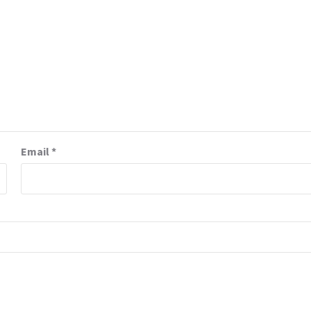
Email
*