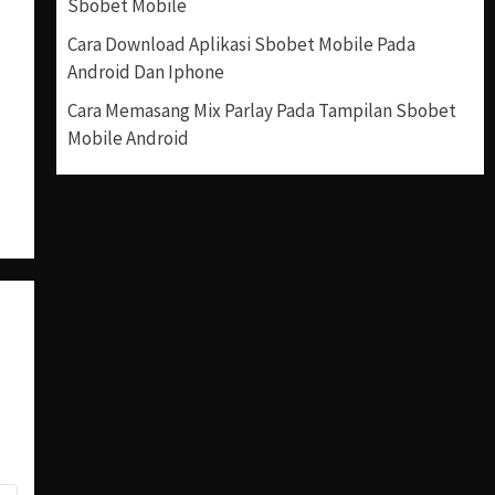
Sbobet Mobile
Cara Download Aplikasi Sbobet Mobile Pada
Android Dan Iphone
Cara Memasang Mix Parlay Pada Tampilan Sbobet
Mobile Android