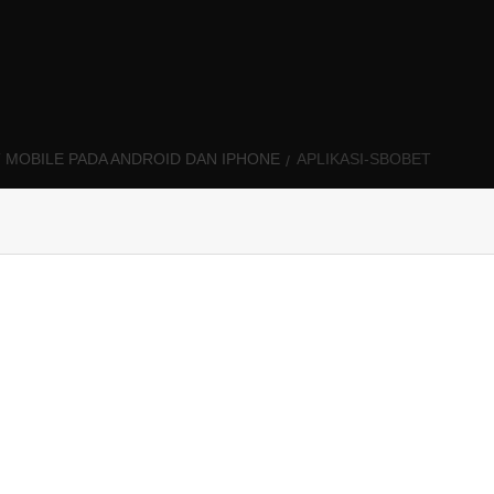
 MOBILE PADA ANDROID DAN IPHONE
APLIKASI-SBOBET