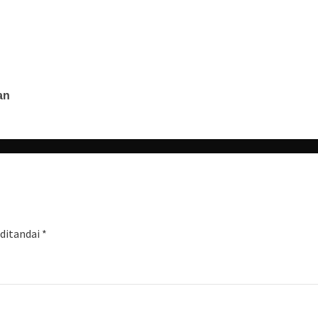
an
 ditandai
*