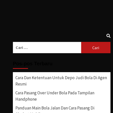
Cari
untuk:
Pos-pos Terbaru
Cara Dan Ketentuan Untuk Depo Judi Bola Di Agen
Resmi
Cara Pasang Over Under Bola Pada Tampilan
Handphone
Panduan Main Bola Jalan Dan Cara Pasang Di