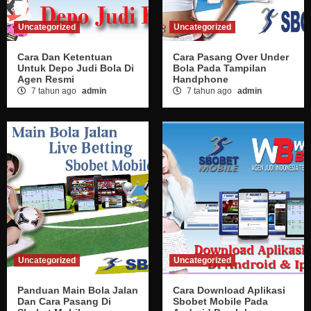
Uncategorized
Uncategorized
Cara Dan Ketentuan
Cara Pasang Over Under
Untuk Depo Judi Bola Di
Bola Pada Tampilan
Agen Resmi
Handphone
7 tahun ago
admin
7 tahun ago
admin
Uncategorized
Uncategorized
Panduan Main Bola Jalan
Cara Download Aplikasi
Dan Cara Pasang Di
Sbobet Mobile Pada