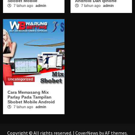
Sbobet Mobile
Android Dan Iphone
7 tahun ago
admin
7 tahun ago
admin
Uncategorized
Cara Memasang Mix
Parlay Pada Tampilan
Sbobet Mobile Android
7 tahun ago
admin
Copyright © All rights reserved.
|
CoverNews
by AF themes.