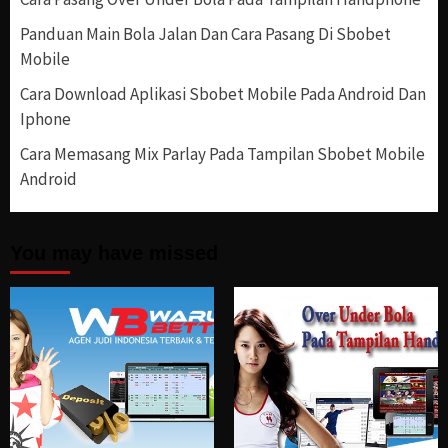
Panduan Main Bola Jalan Dan Cara Pasang Di Sbobet
Mobile
Cara Download Aplikasi Sbobet Mobile Pada Android Dan
Iphone
Cara Memasang Mix Parlay Pada Tampilan Sbobet Mobile
Android
You may have missed