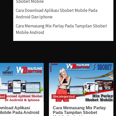
Sbobet Mobile
Cara Download Aplikasi Sbobet Mobile Pada
Android Dan Iphone
Cara Memasang Mix Parlay Pada Tampilan Sbobet
Mobile Android
ized
Uncategorized
wnload Aplikasi
Cara Memasang Mix Parlay
Mobile Pada Android
Pada Tampilan Sbobet