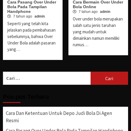
Cara Pasang Over Under
Cara Bermain Over Under
Bola Pada Tampilan
Bola Online
Handphone
7 tahun ago
admin
7 tahun ago
admin
Over under bola merupakan
Seperti yang telah kita
salah satu jenis taruhan
jelaskan pada pembahasan
yang mudah untuk
sebelumnya, bahwa Over
dimainkan namun memiliki
Under Bola adalah pasaran
rumus…
yang…
Cari
untuk:
Pos-pos Terbaru
Cara Dan Ketentuan Untuk Depo Judi Bola Di Agen
Resmi
Cara Pasang Over Under Bola Pada Tampilan Handphone