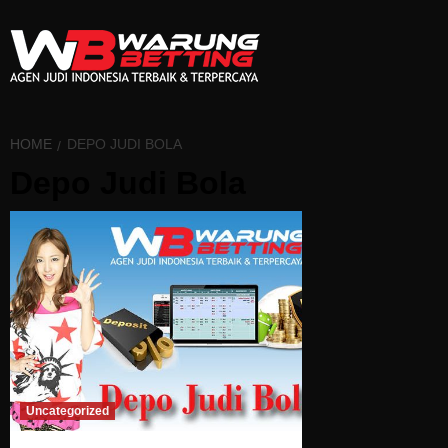
Skip
to
content
HOME
DEPO JUDI BOLA
Depo Judi Bola
Uncategorized