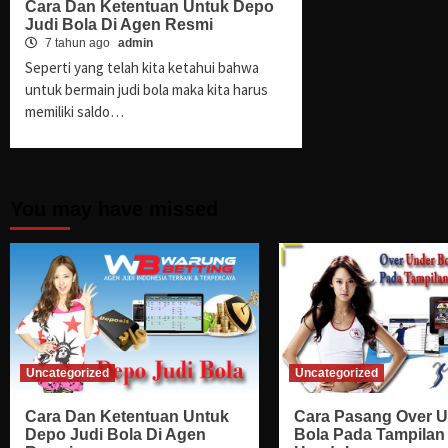
Cara Dan Ketentuan Untuk Depo
Judi Bola Di Agen Resmi
7 tahun ago
admin
Seperti yang telah kita ketahui bahwa
untuk bermain judi bola maka kita harus
memiliki saldo…
You may have missed
Uncategorized
Uncategorized
Cara Dan Ketentuan Untuk
Cara Pasang Over 
Depo Judi Bola Di Agen
Bola Pada Tampilan