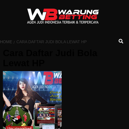
Skip
to
content
HOME
CARA DAFTAR JUDI BOLA LEWAT HP
Cara Daftar Judi Bola
Lewat HP
Uncategorized