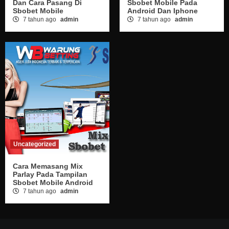
Dan Cara Pasang Di
Sbobet Mobile Pada
Sbobet Mobile
Android Dan Iphone
7 tahun ago
admin
7 tahun ago
admin
Uncategorized
Cara Memasang Mix
Parlay Pada Tampilan
Sbobet Mobile Android
7 tahun ago
admin