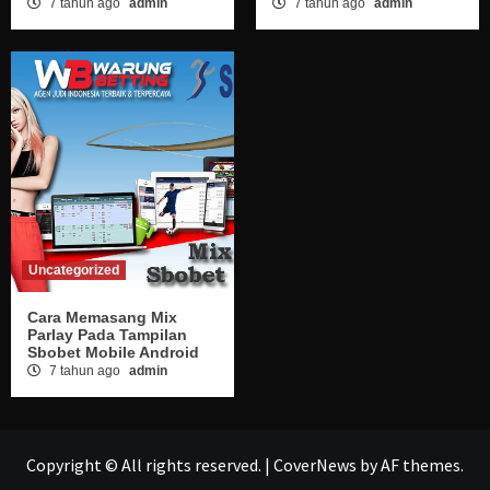
7 tahun ago
admin
7 tahun ago
admin
Uncategorized
Cara Memasang Mix
Parlay Pada Tampilan
Sbobet Mobile Android
7 tahun ago
admin
Copyright © All rights reserved.
|
CoverNews
by AF themes.